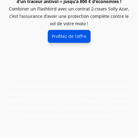
d’un traceur antivol = jusqu’à 800 € d’économies !
Combiner un Flashbird avec un contrat 2-roues Solly Azar,
c’est l’assurance d’avoir une protection complète contre le
vol de votre moto !
Profitez de l’offre
* Offre valable pour tous les nouveaux assurés Solly
Azar ayant souscrit un contrat via Flashbird. Après
validation de la souscription, Solly Azar vous envoie un
code promo à utiliser sur le site Flashbird. Conditions
et garanties détaillées chez Solly Azar.