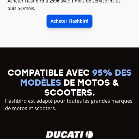
Acheter Flashbird à
299€
avec 1 mois de service inclus,
puis 5€/mois.
Acheter Flashbird
COMPATIBLE AVEC
95% DES
MODÈLES
DE MOTOS &
SCOOTERS.
Flashbird est adapté pour toutes les grandes marques
de motos et scooters.