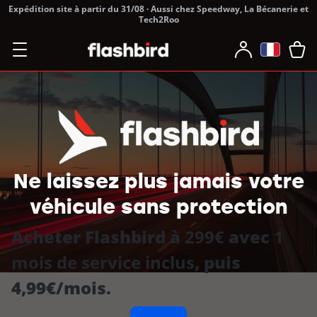
Expédition site à partir du 31/08 · Aussi chez Speedway, La Bécanerie et
Tech2Roo
Ne laissez plus jamais votre
véhicule sans protection
Acheter Flashbird à
299€
avec
1
mois de service inclus
, puis
4,99€/mois.