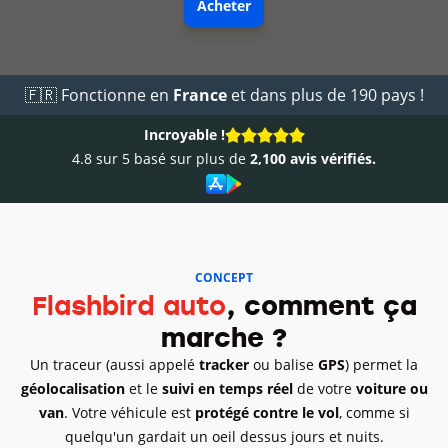
Acheter
🇫🇷 Fonctionne en
France
et dans plus de 190 pays !
Incroyable !
4.8 sur 5 basé sur plus de
2,100 avis vérifiés.
CONCEPT
Flashbird auto
, comment ça
marche ?
Un traceur (aussi appelé
tracker
ou balise
GPS
) permet la
géolocalisation
et le
suivi en temps réel
de votre
voiture ou
van
. Votre véhicule est
protégé contre le vol
, comme si
quelqu'un gardait un oeil dessus jours et nuits.