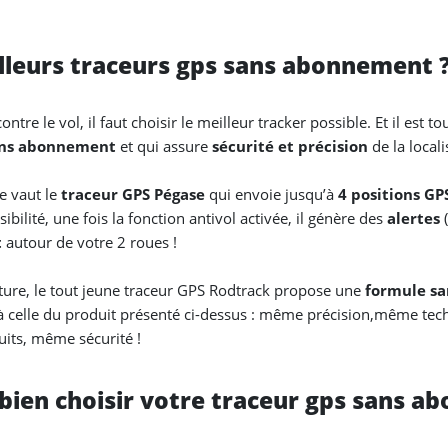
illeurs traceurs gps sans abonnement 
tre le vol, il faut choisir le meilleur tracker possible. Et il est t
ans abonnement
et qui assure
sécurité et précision
de la local
e vaut le
traceur GPS Pégase
qui envoie jusqu’à
4 positions GP
ibilité, une fois la fonction antivol activée, il génère des
alertes
(
t
autour de votre 2 roues !
ture, le tout jeune traceur GPS Rodtrack propose une
formule s
e à celle du produit présenté ci-dessus : même précision,même t
its, même sécurité !
 bien choisir votre traceur gps sans 