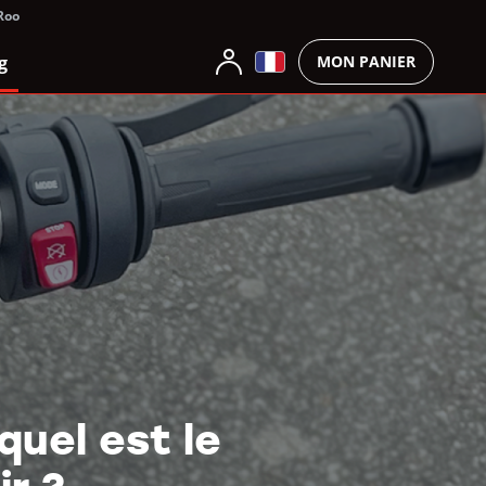
2Roo
g
MON PANIER
uel est le
r ?