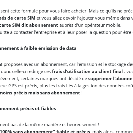
sent cette formule pour vous faire acheter. Mais ce qu’ils ne préci
pés de carte SIM
et vous allez devoir l’ajouter vous même dans v
carte SIM dit abonnement
auprès d’un opérateur mobile.
itte à contacter l’entreprise et à leur poser la question pour être 
onnement à faible émission de data
nt proposés avec un abonnement, car l'émission et le stockage de
 donc celle-ci redirige ces
frais d’utilisation au client final
: vo
élèvement, certaines marques ont décidé de
supprimer l’abonne
aceur GPS est précis, plus les frais liés à la gestion des données c
moins précis mais sans abonnement
!
nnement précis et fiables
nnent pas de la même manière et heureusement !
100% sans abonnement” fiable et précis
, mais alors, comment