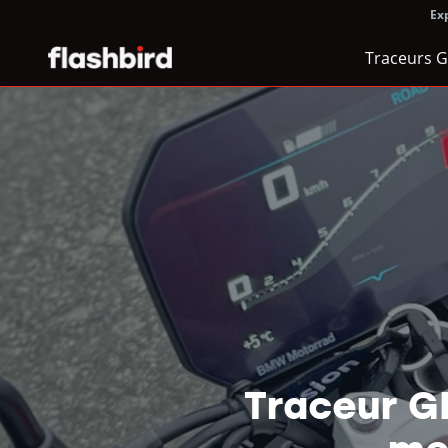
Exp
Traceurs 
Traceur G
me