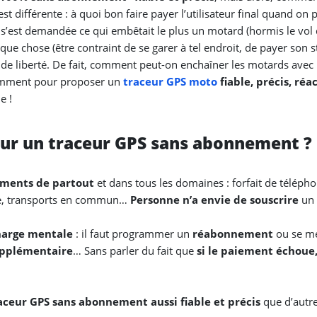
t différente : à quoi bon faire payer l’utilisateur final quand on pe
’est demandée ce qui embêtait le plus un motard (hormis le vol d
ue chose (être contraint de se garer à tel endroit, de payer son 
 de liberté. De fait, comment peut-on enchaîner les motards av
éremment pour proposer un
traceur GPS moto
fiable, précis, ré
e !
ur un traceur GPS sans abonnement ?
ments de partout
et dans tous les domaines : forfait de télépho
e, transports en commun…
Personne n’a envie de souscrire
un 
harge mentale
: il faut programmer un
réabonnement
ou se mé
upplémentaire
… Sans parler du fait que
si le paiement échoue,
aceur GPS sans abonnement aussi fiable et précis
que d’autr