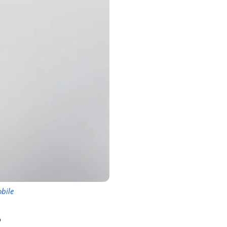
bile
?