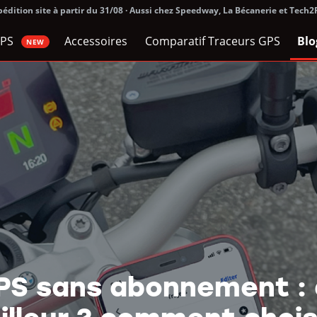
édition site à partir du 31/08 · Aussi chez Speedway, La Bécanerie et Tech
GPS
Accessoires
Comparatif Traceurs GPS
Blo
NEW
PS sans abonnement : q
illeur ? comment choisi