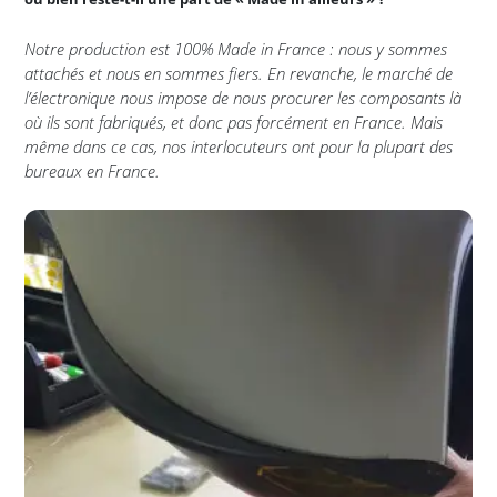
Notre production est 100% Made in France : nous y sommes
attachés et nous en sommes fiers. En revanche, le marché de
l’électronique nous impose de nous procurer les composants là
où ils sont fabriqués, et donc pas forcément en France. Mais
même dans ce cas, nos interlocuteurs ont pour la plupart des
bureaux en France.