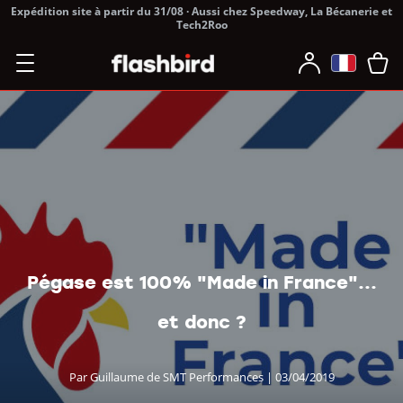
Expédition site à partir du 31/08 · Aussi chez Speedway, La Bécanerie et
Tech2Roo
Pégase est 100% "Made in France"...
et donc ?
Par Guillaume de SMT Performances | 03/04/2019